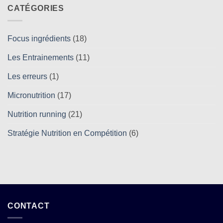
un
et
électrolyte
CATÉGORIES
endurance
clé
:
pour
l’électrolyte
l’hydratation
indispensable
Focus ingrédients
(18)
Les Entrainements
(11)
Les erreurs
(1)
Micronutrition
(17)
Nutrition running
(21)
Stratégie Nutrition en Compétition
(6)
CONTACT