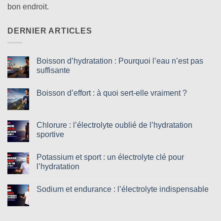
bon endroit.
DERNIER ARTICLES
Boisson d’hydratation : Pourquoi l’eau n’est pas
suffisante
Aucun
commentaire
Boisson d’effort : à quoi sert-elle vraiment ?
sur
Boisson
Aucun
d’hydratation
commentaire
:
sur
Pourquoi
Boisson
Chlorure : l’électrolyte oublié de l’hydratation
l’eau
d’effort
n’est
sportive
:
pas
à
suffisante
Aucun
quoi
commentaire
sert-
Potassium et sport : un électrolyte clé pour
sur
elle
Chlorure
l’hydratation
vraiment
:
?
l’électrolyte
Aucun
oublié
commentaire
Sodium et endurance : l’électrolyte indispensable
de
sur
l’hydratation
Potassium
Aucun
sportive
et
commentaire
sport
sur
:
Sodium