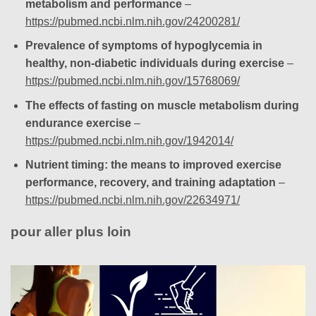
metabolism and performance
–
https://pubmed.ncbi.nlm.nih.gov/24200281/
Prevalence of symptoms of hypoglycemia in
healthy, non-diabetic individuals during exercise
–
https://pubmed.ncbi.nlm.nih.gov/15768069/
The effects of fasting on muscle metabolism during
endurance exercise
–
https://pubmed.ncbi.nlm.nih.gov/1942014/
Nutrient timing: the means to improved exercise
performance, recovery, and training adaptation
–
https://pubmed.ncbi.nlm.nih.gov/22634971/
pour aller plus loin