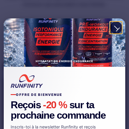
d’erreurs qui pourraient vous freiner.
LES ERREURS
,
NUTRITION RUNNING
Quels aliments éviter avant une
compétition ?
PUBLIÉ LE
15 JUIN 2024
PAR
CHARLESRUNFINITY
HYDRATATION
ÉNERGIE
ENDURANCE
15
Juin
OFFRE DE BIENVENUE
Reçois
-20 %
sur ta
prochaine commande
Inscris-toi à la newsletter Runfinity et reçois