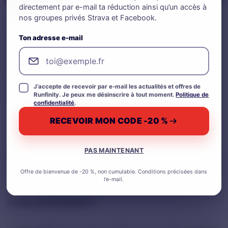
directement par e-mail ta réduction ainsi qu’un accès à
nos groupes privés Strava et Facebook.
Les 3 points à retenir (si vous êtres pressé) Évitez les
aliments difficiles à digérer :Les aliments riches en fibres,
Ton adresse e-mail
gras, frits, épicés et acides peuvent causer des troubles
digestifs nuisibles à la performance. Évitez les boissons
inappropriées :L’alcool et les boissons sucrées peuvent
entraîner déshydratation et fluctuations de glycémie.
J’accepte de recevoir par e-mail les actualités et offres de
Runfinity. Je peux me désinscrire à tout moment.
Politique de
Privilégiez l’eau et les boissons […]
confidentialité
.
RECEVOIR MON CODE -20 %
CONTINUER LA LECTURE
→
PAS MAINTENANT
Posté dans
Les erreurs
,
Nutrition running
Laissez un commentaire
Offre de bienvenue de -20 %, non cumulable. Conditions précisées dans
l’e-mail.
LE BLOG RUNFINITY