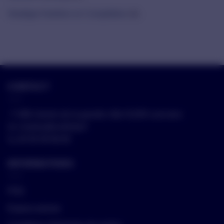
Stratégie Nutrition en Compétition
(6)
CONTACT
📍
498 chemin de la grande côte 01200 Lancrans
✉️
charles@runfinity.fr
📞
04 50 59 06 85
INFORMATIONS
FAQ
Espace presse