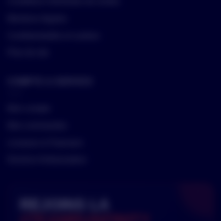
Conditions Générales de ventes
Mentions légales
Confidentialités et cookies
Plan de site
COMPTE & SERVICE
Mon compte
Mes commandes
Livraison & Paiement
Deviens Ambassadeur
REJOINS LA
#TEAMRUNFINITY