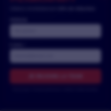
Obtiens immédiatement
20% de réduction
PRÉNOM
E-MAIL *
Pas de spam. Conseils performance, nutrition et offres Runfinity.