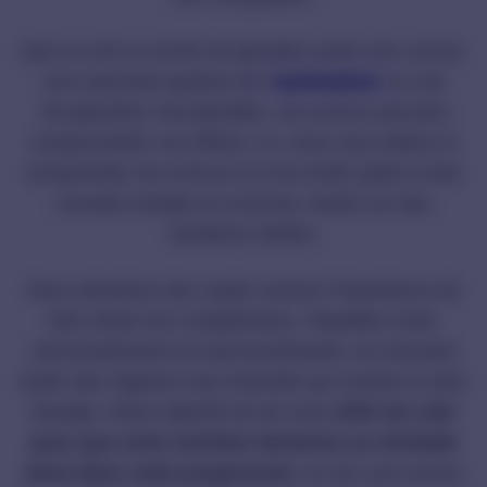
Que ce soit un excès de glucides avant une course,
une mauvaise gestion de l’
hydratation
ou une
récupération mal planifiée, ces erreurs peuvent
compromettre vos efforts. Ici, nous vous aidons à
comprendre ces erreurs et à les éviter grâce à des
conseils simples et concrets, basés sur des
situations réelles.
Nous abordons des sujets comme l’importance de
bien doser les compléments, l’équilibre entre
micronutriments et macronutriments, et comment
éviter des régimes trop restrictifs qui nuisent à votre
énergie. Notre objectif est de vous
offrir les clés
pour que votre nutrition devienne un véritable
atout dans votre progression
, et non une source