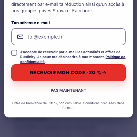
directement par e-mail ta réduction ainsi qu’un accès à
nos groupes privés Strava et Facebook.
Shaker Runfinity : Ton Partenaire
Hydratation Optimale
Ton adresse e-mail
Le shaker Runfinity est conçu pour les runners
exigeants. Léger, pratique et sûr, il est idéal pour
mixer et emporter ton preworkout Runfinity partout.
J’accepte de recevoir par e-mail les actualités et offres de
Runfinity. Je peux me désinscrire à tout moment.
Politique de
confidentialité
.
Conception et Sécurité
RECEVOIR MON CODE -20 %
Avec un
couvercle anti-débordement et une
structure ergonomique
, ce shaker garantit une
utilisation simple & pratique. Fabriqué en
PAS MAINTENANT
matériaux durables, il est à la fois écologique et
Offre de bienvenue de -20 %, non cumulable. Conditions précisées dans
robuste pour une utilisation quotidienne.
l’e-mail.
Sain et Certifié
Sans BPA et conforme aux normes de
consommation de boissons, ce shaker t’assure