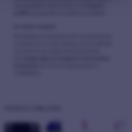
une hydratation saine et sûre. Il est
testé et
certifié
pour garantir sa qualité et sa fiabilité.
Un shaker pratique
Réutilisable et respectueux de l’environnement,
ce shaker est un choix éthique pour les athlètes
soucieux de leur impact environnemental.
Son
design léger et compact le rend facile à
transporter
lors de tes entraînements ou
compétitions.
PRODUITS SIMILAIRES