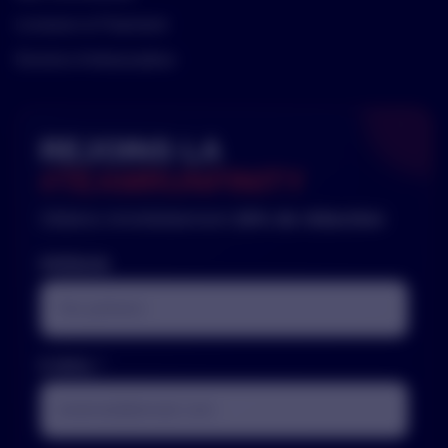
Livraison & Paiement
Deviens Ambassadeur
REJOINS LA
#TEAMRUNFINITY
Obtiens immédiatement
20% de réduction
PRÉNOM
E-MAIL *