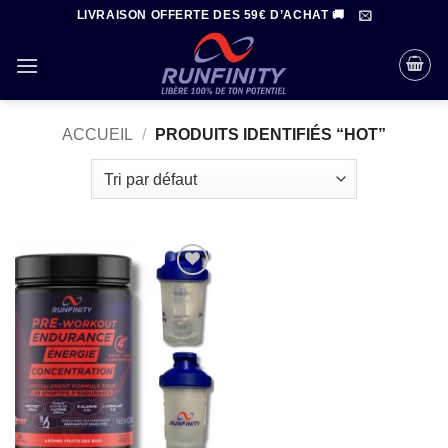
Passer
LIVRAISON OFFERTE DES 59€ D’ACHAT 🚚
au
contenu
ACCUEIL
/
PRODUITS IDENTIFIÉS “HOT”
Ajouter
à la liste
de
souhaits