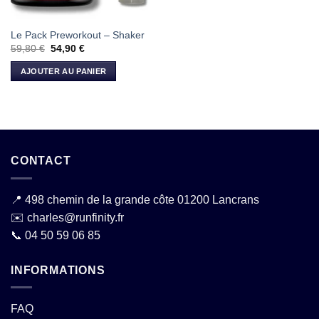
Le Pack Preworkout – Shaker
Le
Le
59,80
€
54,90
€
prix
prix
initial
actuel
AJOUTER AU PANIER
était :
est :
59,80 €.
54,90 €.
CONTACT
📍
498 chemin de la grande côte 01200 Lancrans
✉️
charles@runfinity.fr
📞
04 50 59 06 85
INFORMATIONS
FAQ