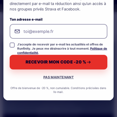
directement par e-mail ta réduction ainsi qu’un accès à
nos groupes privés Strava et Facebook.
Ton adresse e-mail
SHADOW SLIDE STYLE
J’accepte de recevoir par e-mail les actualités et offres de
Runfinity. Je peux me désinscrire à tout moment.
Politique de
confidentialité
.
RECEVOIR MON CODE -20 %
PAS MAINTENANT
THIS IS A
Offre de bienvenue de -20 %, non cumulable. Conditions précisées dans
SIMPLE
l’e-mail.
BANNER
Lorem ipsum dolor sit amet,
consectetuer adipiscing elit, sed diam
nonummy nibh euismod tincidunt ut